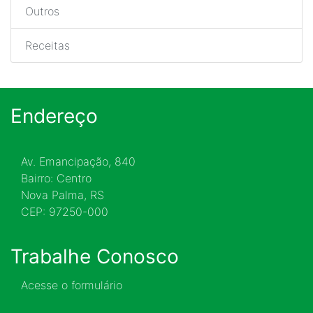
Outros
Receitas
Endereço
Av. Emancipação, 840
Bairro: Centro
Nova Palma, RS
CEP: 97250-000
Trabalhe Conosco
Acesse o formulário