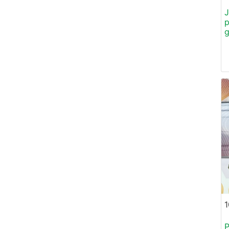
J
p
g
1
P