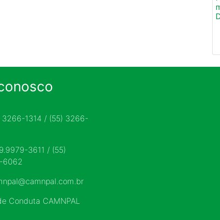
m
D
 conosco
) 3266-1314 / (55) 3266-
 9.9979-3611 / (55)
9-6062
mnpal@camnpal.com.br
 de Conduta CAMNPAL