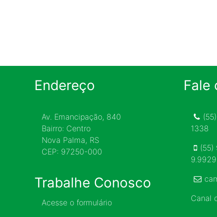
Endereço
Fale
Av. Emancipação, 840
(55
Bairro: Centro
1338
Nova Palma, RS
(55)
CEP: 97250-000
9.992
ca
Trabalhe Conosco
Canal
Acesse o formulário