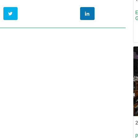
E
G
P