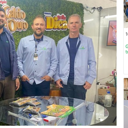
1
G
t