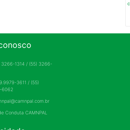
c
 conosco
) 3266-1314 / (55) 3266-
 9.9979-3611 / (55)
9-6062
mnpal@camnpal.com.br
 de Conduta CAMNPAL