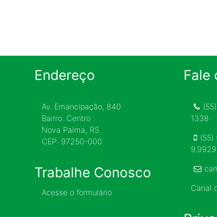
Endereço
Fale
Av. Emancipação, 840
(55
Bairro: Centro
1338
Nova Palma, RS
(55)
CEP: 97250-000
9.992
ca
Trabalhe Conosco
Canal
Acesse o formulário