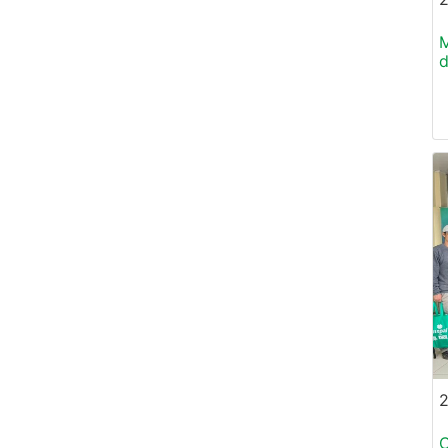
M
d
C