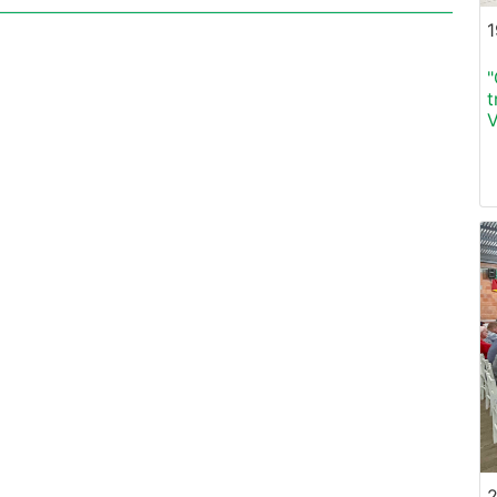
1
"
t
V