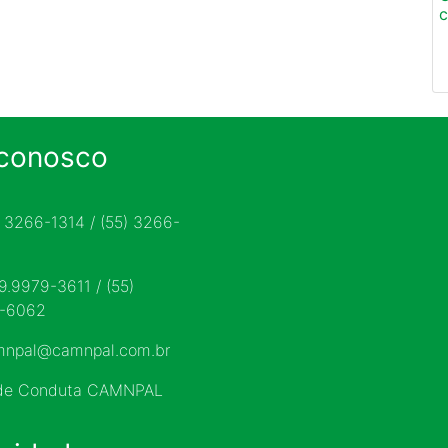
c
 conosco
) 3266-1314 / (55) 3266-
 9.9979-3611 / (55)
9-6062
mnpal@camnpal.com.br
 de Conduta CAMNPAL