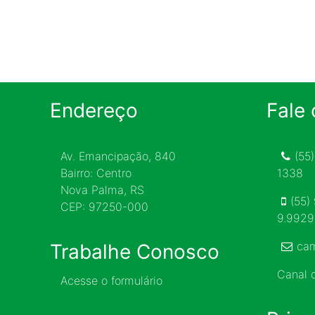
Endereço
Fale
Av. Emancipação, 840
(55
Bairro: Centro
1338
Nova Palma, RS
(55)
CEP: 97250-000
9.992
ca
Trabalhe Conosco
Canal
Acesse o formulário