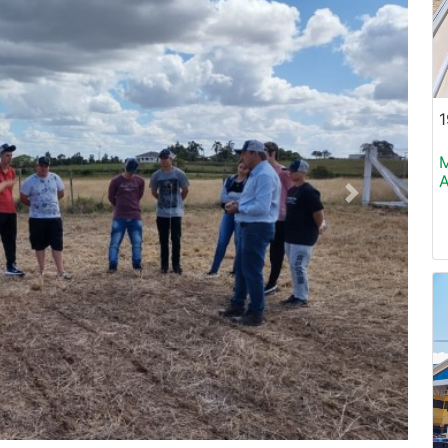
1
M
A