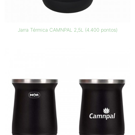
Jarra Térmica CAMNPAL 2,5L (4.400 pontos)