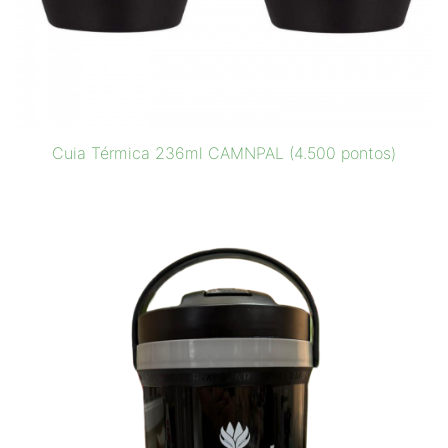
Cuia Térmica 236ml CAMNPAL (4.500 pontos)