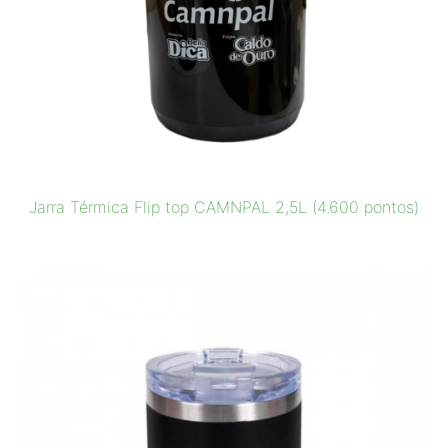
Jarra Térmica Flip top CAMNPAL 2,5L (4.600 pontos)