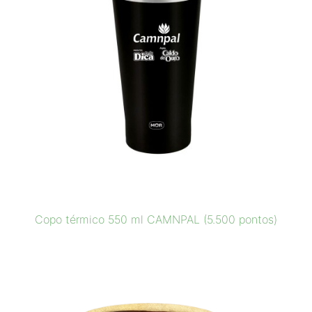
Copo térmico 550 ml CAMNPAL (5.500 pontos)