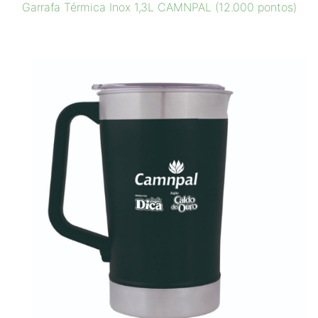
Garrafa Térmica Inox 1,3L CAMNPAL (12.000 pontos)