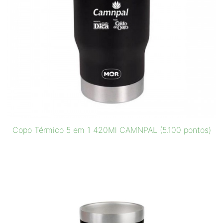
Copo Térmico 5 em 1 420Ml CAMNPAL (5.100 pontos)