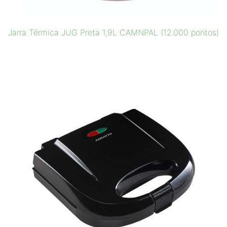
Jarra Térmica JUG Preta 1,9L CAMNPAL (12.000 pontos)