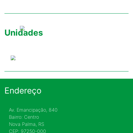
Unidades
Endereço
Av. Emancipação, 840
Bairro: Centro
Nova Palma, RS
CEP: 97250-000