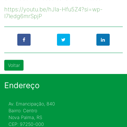
https://youtu.be/hJIa-Hfu5Z4?si=wp-
I7ledg6mrSpjP
Voltar
Endereço
Av. Emancipação, 840
Bairro: Centro
Nova Palma, RS
CEP: 97250-000