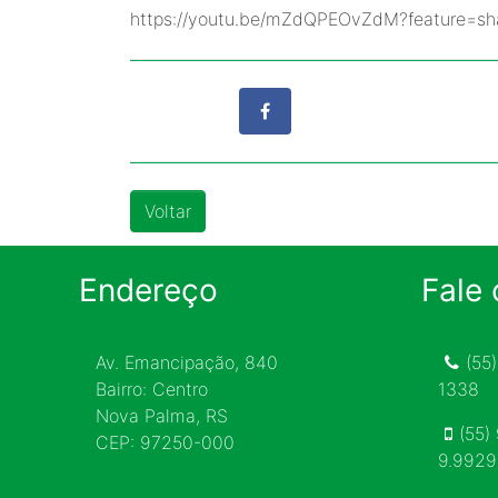
https://youtu.be/mZdQPEOvZdM?feature=sh
Voltar
Endereço
Fale
Av. Emancipação, 840
(55
Bairro: Centro
1338
Nova Palma, RS
(55)
CEP: 97250-000
9.992