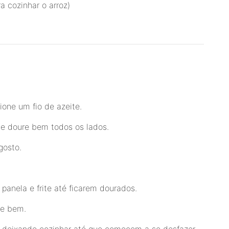
a cozinhar o arroz)
one um fio de azeite.
 e doure bem todos os lados.
gosto.
panela e frite até ficarem dourados.
ue bem.
 deixando cozinhar até que comecem a se desfazer.