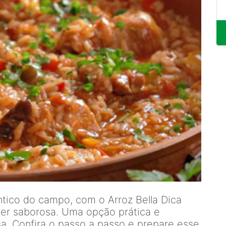
êntico do campo, com o Arroz Bella Dica
per saborosa. Uma opção prática e
esa. Confira o passo a passo e prepare esse