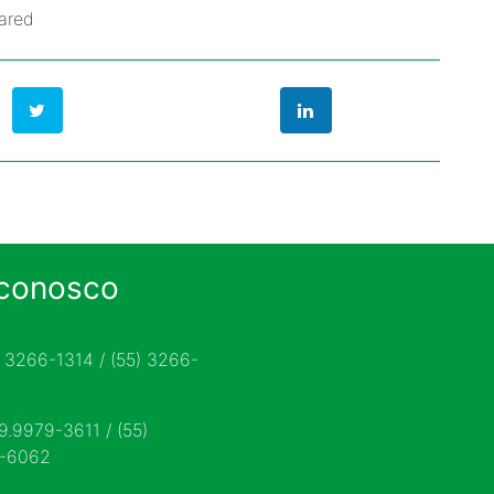
ared
 conosco
) 3266-1314 / (55) 3266-
 9.9979-3611 / (55)
9-6062