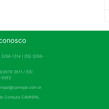
 conosco
) 3266-1314 / (55) 3266-
 9.9979-3611 / (55)
9-6062
mnpal@camnpal.com.br
 de Conduta CAMNPAL