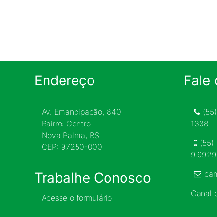
Endereço
Fale
Av. Emancipação, 840
(55
Bairro: Centro
1338
Nova Palma, RS
(55)
CEP: 97250-000
9.992
ca
Trabalhe Conosco
Canal
Acesse o formulário