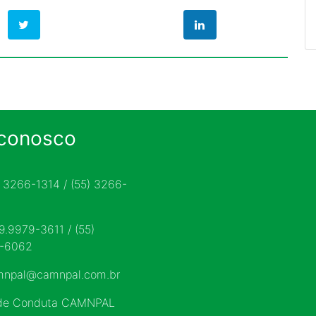
 conosco
) 3266-1314 / (55) 3266-
 9.9979-3611 / (55)
9-6062
mnpal@camnpal.com.br
 de Conduta CAMNPAL