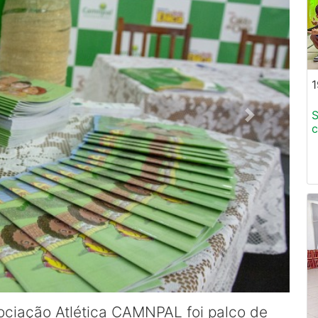
1
S
c
sociação Atlética CAMNPAL foi palco de