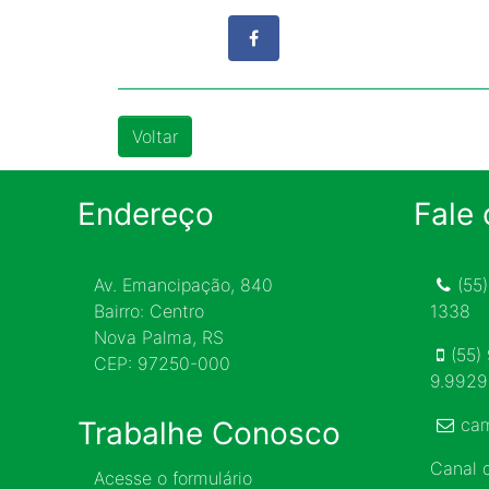
Voltar
Endereço
Fale
Av. Emancipação, 840
(55
Bairro: Centro
1338
Nova Palma, RS
(55)
CEP: 97250-000
9.992
ca
Trabalhe Conosco
Canal
Acesse o formulário