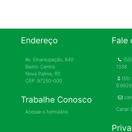
Endereço
Fale
Av. Emancipação, 840
(55
Bairro: Centro
1338
Nova Palma, RS
(55)
CEP: 97250-000
9.992
ca
Trabalhe Conosco
Canal
Acesse o formulário
Priv