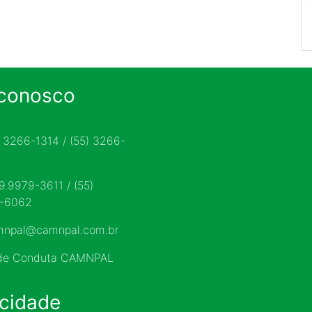
 conosco
) 3266-1314 / (55) 3266-
 9.9979-3611 / (55)
9-6062
mnpal@camnpal.com.br
 de Conduta CAMNPAL
acidade