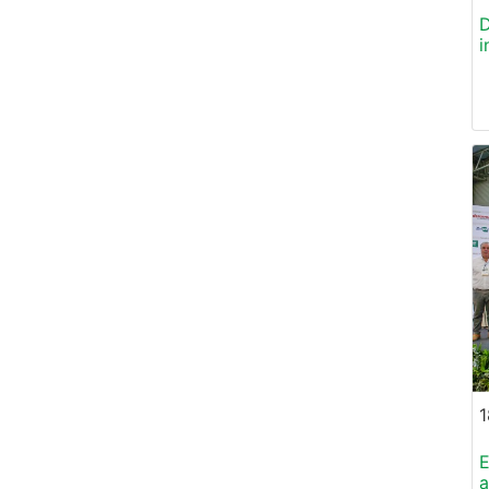
D
i
1
a