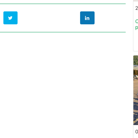
C
p
0