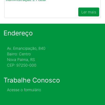
Ler mais
Endereço
Av. Emancipação, 840
Bairro: Centro
Nova Palma, RS
CEP: 97250-000
Trabalhe Conosco
Acesse o formulário