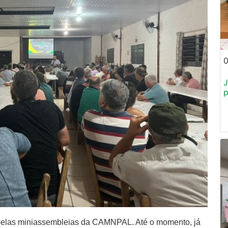
0
J
p
pelas miniassembleias da CAMNPAL. Até o momento, já