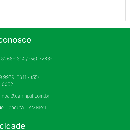
 conosco
) 3266-1314 / (55) 3266-
 9.9979-3611 / (55)
9-6062
mnpal@camnpal.com.br
 de Conduta CAMNPAL
acidade