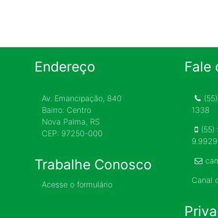
Endereço
Fale
Av. Emancipação, 840
(55
Bairro: Centro
1338
Nova Palma, RS
(55)
CEP: 97250-000
9.992
ca
Trabalhe Conosco
Canal
Acesse o formulário
Priv