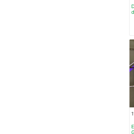
D
d
1
E