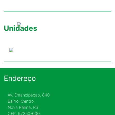
Unidades
Endereço
Av. Emancipação, 840
Bairro: Centro
Nova Palma, RS
CEP: 97250-000